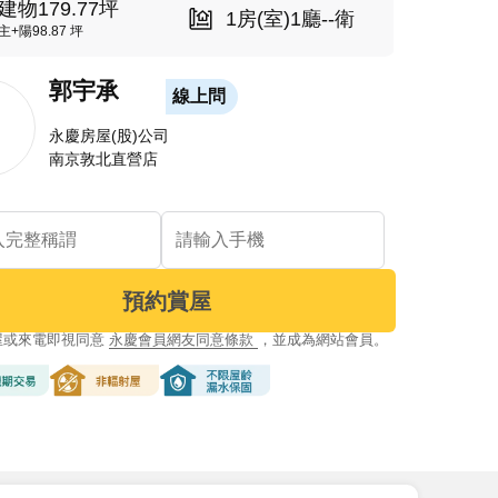
建物179.77坪
1房(室)1廳--衛
主+陽98.87 坪
郭宇承
線上問
永慶房屋(股)公司
南京敦北直營店
預約賞屋
屋或來電即視同意
永慶會員網友同意條款
，並成為網站會員。
交易
非輻射屋
不限屋齡漏水保固