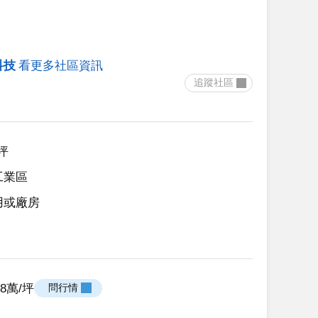
科技
看更多社區資訊
 追蹤社區 
5坪
工業區
用或廠房
.08萬/坪
 問行情 