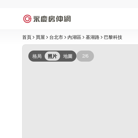
首頁
買屋
台北市
內湖區
基湖路
巴黎科技
2/6
格局
照片
地圖