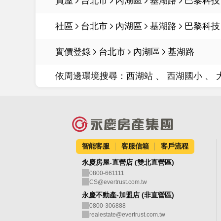
買屋
台北市
內湖區
基湖路
巴黎科技
社區
台北市
內湖區
基湖路
巴黎科技
實價登錄
台北市
內湖區
基湖路
依周邊環境搜尋：
西湖站
西湖國小
智能客服
客服信箱
客戶流程
永慶房屋-直營店 (雙北直營區)
0800-661111
CS@evertrust.com.tw
永慶不動產-加盟店 (非直營區)
0800-306888
realestate@evertrust.com.tw