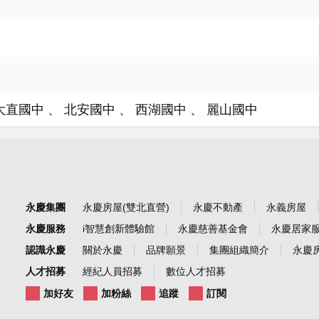
大直國中
北安國中
西湖國中
麗山國中
永慶集團
永慶房屋(雙北直營)
永慶不動產
永義房屋
永慶服務
i智慧創新體驗館
永慶慈善基金會
永慶居家
認識永慶
關於永慶
品牌願景
集團組織簡介
永慶房
人才招募
經紀人員招募
數位人才招募
加好友
加粉絲
追蹤
訂閱