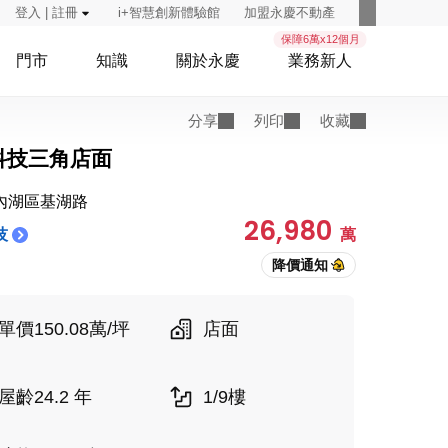
登入 | 註冊
i+智慧創新體驗館
加盟永慶不動產
保障6萬x12個月
門市
知識
關於永慶
業務新人
分享
列印
收藏
科技三角店面
內湖區基湖路
26,980
技
萬
單價150.08萬/坪
店面
屋齡24.2 年
1/9樓