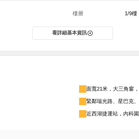
樓層
1/9樓
看詳細基本資訊
面寬21米，大三角窗，
緊鄰瑞光路、星巴克、7
近西湖捷運站，內科園