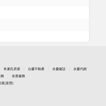
有巢氏房屋
台慶不動產
永慶建設
永慶代銷
服務
友善服務
屋(直營)