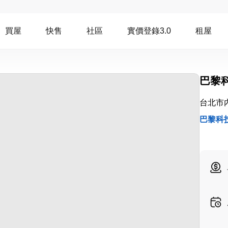
買屋
快售
社區
實價登錄3.0
租屋
巴黎
台北市
巴黎科