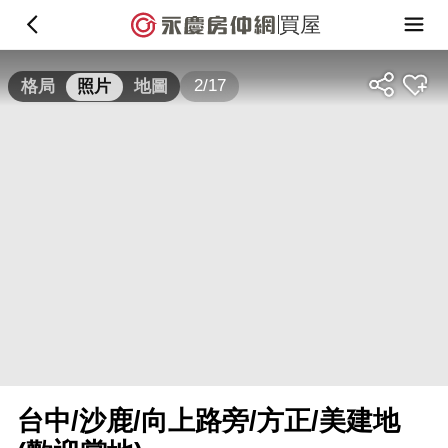
買屋
2/17
格局
照片
地圖
台中/沙鹿/向上路旁/方正/美建地