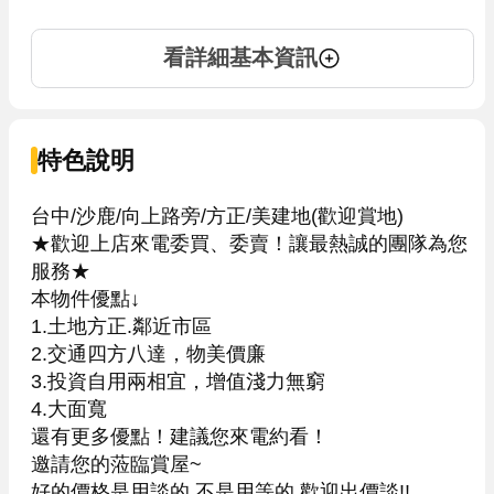
看詳細基本資訊
特色說明
台中/沙鹿/向上路旁/方正/美建地(歡迎賞地)

★歡迎上店來電委買、委賣！讓最熱誠的團隊為您
服務★

本物件優點↓

1.土地方正.鄰近市區

2.交通四方八達，物美價廉

3.投資自用兩相宜，增值淺力無窮

4.大面寬

還有更多優點！建議您來電約看！

邀請您的蒞臨賞屋~

好的價格是用談的,不是用等的,歡迎出價談!!
