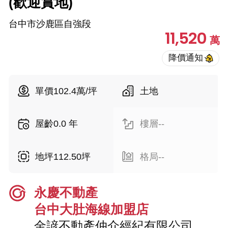
(歡迎賞地)
台中市沙鹿區自強段
11,520
萬
單價102.4萬/坪
土地
屋齡0.0 年
樓層--
地坪112.50坪
格局--
永慶不動產
台中大肚海線加盟店
金諺不動產仲介經紀有限公司