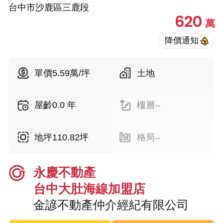
台中市沙鹿區三鹿段
620
萬
單價5.59萬/坪
土地
屋齡0.0 年
樓層--
地坪110.82坪
格局--
永慶不動產
台中大肚海線加盟店
金諺不動產仲介經紀有限公司