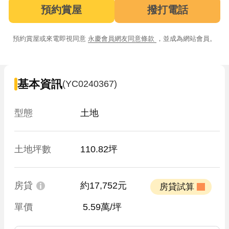
預約賞屋
撥打電話
預約賞屋或來電即視同意
永慶會員網友同意條款
，並成為網站會員。
基本資訊
(YC0240367)
型態
土地
土地坪數
110.82坪
房貸
約17,752元
 房貸試算 
單價
 5.59萬/坪