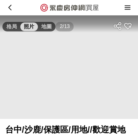
買屋
2/13
格局
照片
地圖
台中/沙鹿/保護區/用地//歡迎賞地