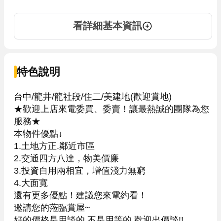
看詳細基本資訊
特色說明
台中/龍井/龍社段/住二/美建地(歡迎賞地)

★歡迎上店來電委買、委賣！讓最熱誠的團隊為您
服務★

本物件優點↓

1.土地方正.鄰近市區

2.交通四方八達，物美價廉

3.投資自用兩相宜，增值淺力無窮

4.大面寬

還有更多優點！建議您來電約看！

邀請您的蒞臨賞屋~

好的價格是用談的,不是用等的,歡迎出價談!!
