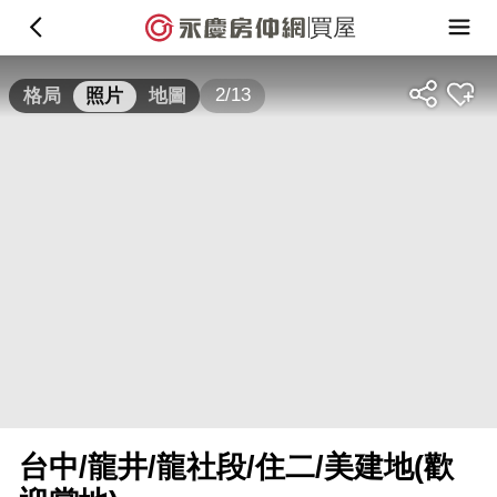
買屋
2/13
格局
照片
地圖
台中/龍井/龍社段/住二/美建地(歡