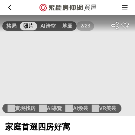
買屋
2/23
格局
照片
AI清空
地圖
實境找房
AI導覽
AI煥裝
VR美裝
家庭首選四房好寓