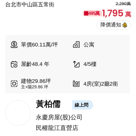
2,290萬
台北市中山區五常街
1,795
495萬
萬
單價60.11萬/坪
公寓
屋齡48.4 年
4/5樓
建物29.86坪
4房(室)2廳2衛
主+陽29.86 坪
黃柏儒
線上問
永慶房屋(股)公司
民權龍江直營店