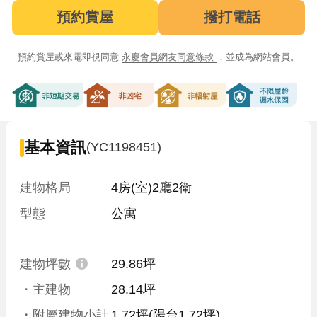
預約賞屋
撥打電話
預約賞屋或來電即視同意
永慶會員網友同意條款
，並成為網站會員。
非短期交易
非凶宅
非輻射屋
不限屋齡漏
基本資訊
(YC1198451)
建物格局
4房(室)2廳2衛
型態
公寓
建物坪數
29.86坪
・主建物
28.14坪
・附屬建物小計
1.72坪
(陽台1.72坪)