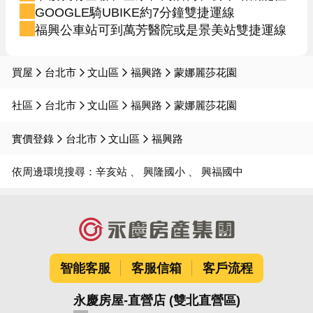
GOOGLE騎UBIKE約7分鐘雙捷運線
福興公車站可到萬芳醫院或是景美站雙捷運線
買屋
台北市
文山區
福興路
蒙娜麗莎花園
社區
台北市
文山區
福興路
蒙娜麗莎花園
實價登錄
台北市
文山區
福興路
依周邊環境搜尋：
辛亥站
興隆國小
興福國中
智能客服
客服信箱
客戶流程
永慶房屋-直營店 (雙北直營區)