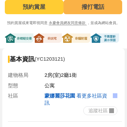
預約賞屋
撥打電話
預約賞屋或來電即視同意
永慶會員網友同意條款
，並成為網站會員。
非短期交易
非凶宅
非輻射屋
不限屋齡漏
基本資訊
(YC1203121)
建物格局
2房(室)2廳1衛
型態
公寓
社區
蒙娜麗莎花園
看更多社區資
訊
 追蹤社區 