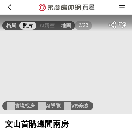
買屋
2/23
格局
照片
AI清空
地圖
實境找房
AI導覽
VR美裝
文山首購邊間兩房