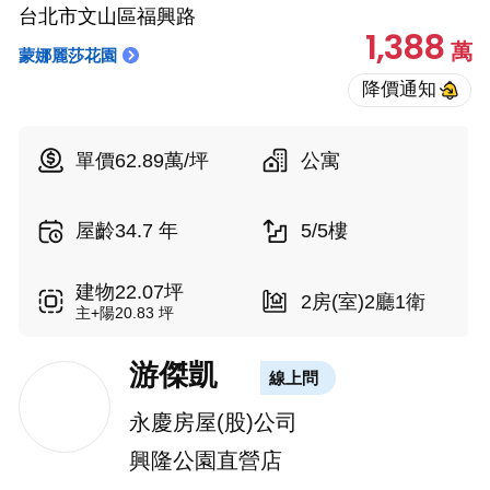
台北市文山區福興路
1,388
萬
蒙娜麗莎花園
單價62.89萬/坪
公寓
屋齡34.7 年
5/5樓
建物22.07坪
2房(室)2廳1衛
主+陽20.83 坪
游傑凱
線上問
永慶房屋(股)公司
興隆公園直營店