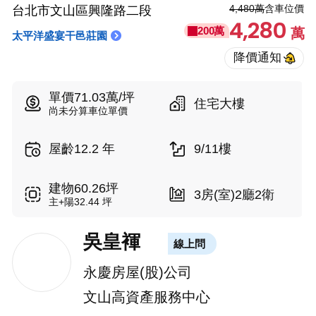
4,480萬
含車位價
台北市文山區興隆路二段
4,280
200萬
萬
太平洋盛宴干邑莊園
單價71.03萬/坪
住宅大樓
尚未分算車位單價
屋齡12.2 年
9/11樓
建物60.26坪
3房(室)2廳2衛
主+陽32.44 坪
吳皇褌
線上問
永慶房屋(股)公司
文山高資產服務中心