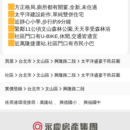
方正格局,廁所都有開窗,全新,未住過
太平洋建設鉅作,單純雙併住宅
近靜心小學,步行約9分鐘
緊鄰11公頃文山森林公園,天天享受森林浴
社區門口有U-BIKE,休閒,交通皆適宜
近萬隆捷運站,社區門口有市民小巴
買屋
台北市
文山區
興隆路二段
太平洋盛宴干邑莊園
社區
台北市
文山區
興隆路二段
太平洋盛宴干邑莊園
實價登錄
台北市
文山區
興隆路二段
依周邊環境搜尋：
萬隆站
興德國小
興福國中