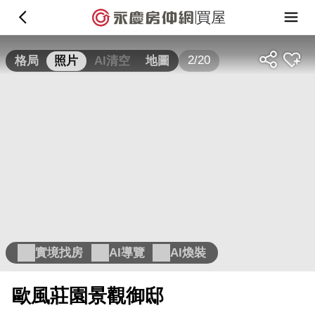
買屋
2/20
格局
照片
AI清空
地圖
實境找房
AI導覽
AI煥裝
歐風莊園景觀御邸