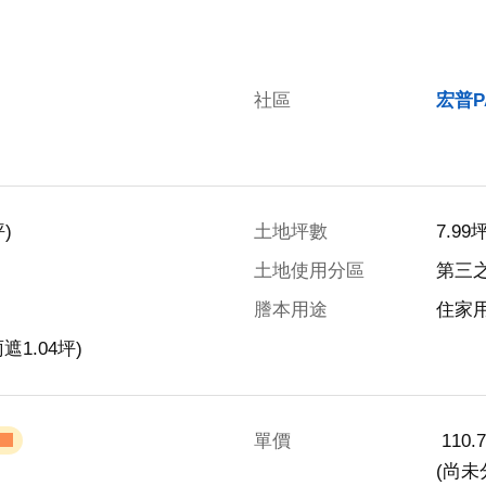
社區
宏普P
)
土地坪數
7.99
土地使用分區
第三
謄本用途
住家
遮1.04坪)
單價
 110
(尚未