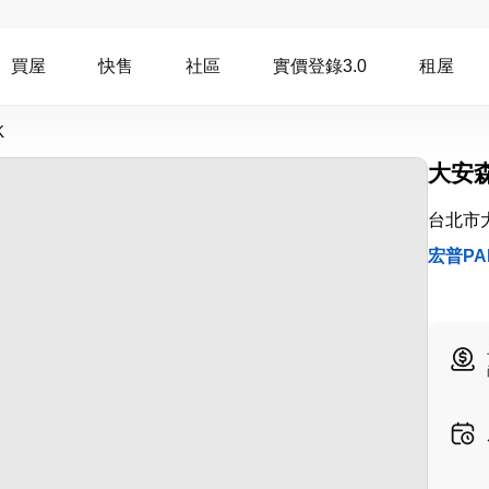
買屋
快售
社區
實價登錄3.0
租屋
K
大安
台北市
宏普PA