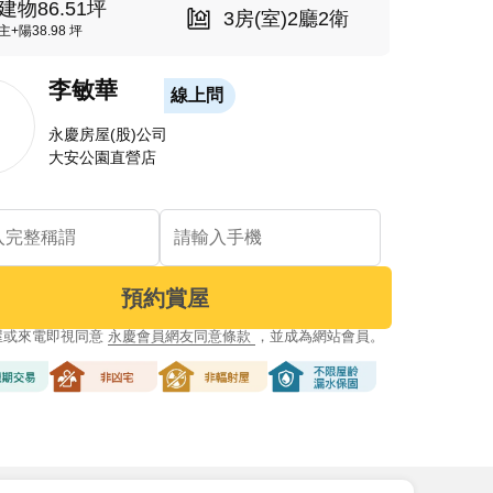
建物86.51坪
3房(室)2廳2衛
主+陽38.98 坪
李敏華
線上問
永慶房屋(股)公司
大安公園直營店
預約賞屋
屋或來電即視同意
永慶會員網友同意條款
，並成為網站會員。
交易
非凶宅
非輻射屋
不限屋齡漏水保固