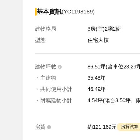
基本資訊
(YC1198189)
建物格局
3房(室)2廳2衛
型態
住宅大樓
建物坪數
86.51坪
(含車位23.29坪
・主建物
35.48坪
・共同使用小計
46.49坪
・附屬建物小計
4.54坪
(陽台3.50坪、雨
房貸
約121,169元
 房貸試算 