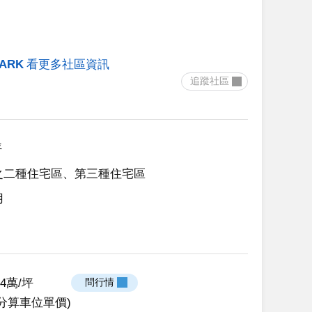
ARK
看更多社區資訊
 追蹤社區 
坪
之二種住宅區、第三種住宅區
用
.74萬/坪
 問行情 
分算車位單價)