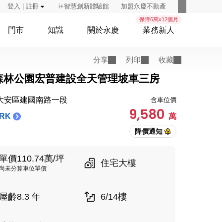
登入 | 註冊
i+智慧創新體驗館
加盟永慶不動產
保障6萬x12個月
門市
知識
關於永慶
業務新人
分享
列印
收藏
森林公園宏普建設全天管理坡車三房
大安區建國南路一段
含車位價
9,580
RK
萬
單價110.74萬/坪
住宅大樓
尚未分算車位單價
屋齡8.3 年
6/14樓