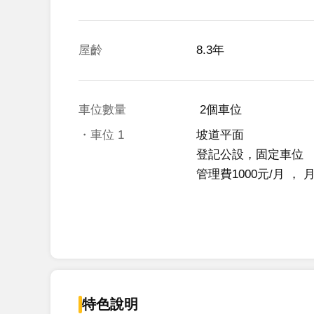
屋齡
8.3年
車位數量
 2個車位 
・車位
1
坡道平面
登記公設，固定車位
管理費1000元/月
 ， 
特色說明