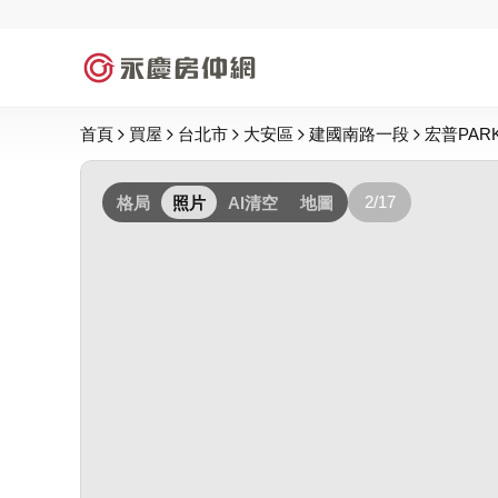
首頁
買屋
台北市
大安區
建國南路一段
宏普PAR
2/17
格局
照片
AI清空
地圖