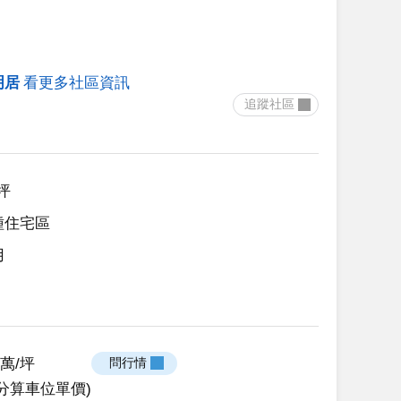
明居
看更多社區資訊
 追蹤社區 
3坪
種住宅區
用
61萬/坪
 問行情 
分算車位單價)