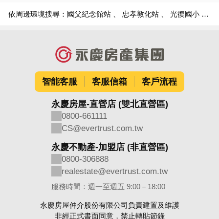
依周邊環境搜尋：
國父紀念館站
忠孝敦化站
光復國小
光
智能客服
客服信箱
客戶流程
永慶房屋-直營店 (雙北直營區)
0800-661111
CS@evertrust.com.tw
永慶不動產-加盟店 (非直營區)
0800-306888
realestate@evertrust.com.tw
服務時間：週一至週五 9:00－18:00
永慶房屋仲介股份有限公司負責建置及維護
非經正式書面同意，禁止轉貼節錄