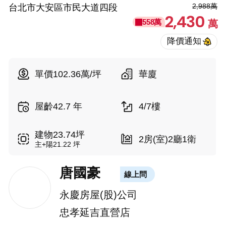
2,988萬
台北市大安區市民大道四段
2,430
558萬
萬
單價102.36萬/坪
華廈
屋齡42.7 年
4/7樓
建物23.74坪
2房(室)2廳1衛
主+陽21.22 坪
唐國豪
線上問
永慶房屋(股)公司
忠孝延吉直營店