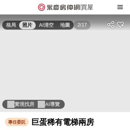
買屋
2/17
格局
照片
AI清空
地圖
實境找房
AI導覽
巨蛋稀有電梯兩房
專任委託