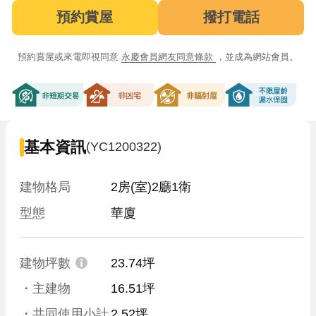
預約賞屋
撥打電話
預約賞屋或來電即視同意
永慶會員網友同意條款
，並成為網站會員。
非短期交易
非凶宅
非輻射屋
不限屋齡漏
基本資訊
(YC1200322)
建物格局
2房(室)2廳1衛
型態
華廈
建物坪數
23.74坪
・主建物
16.51坪
・共同使用小計
2.52坪