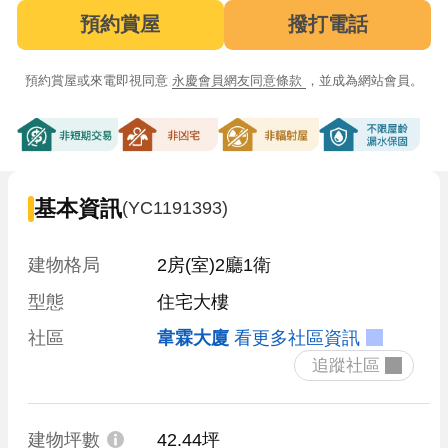
預約賞屋
撥打電話
預約賞屋或來電即視同意
永慶會員網友同意條款
，並成為網站會員。
非短期交易
非凶宅
非輻射屋
不限屋齡漏
基本資訊
(YC1191393)
建物格局
2房(室)2廳1衛
型態
住宅大樓
社區
韋霖大廈
看更多社區資訊
 追蹤社區 
建物坪數
42.44坪