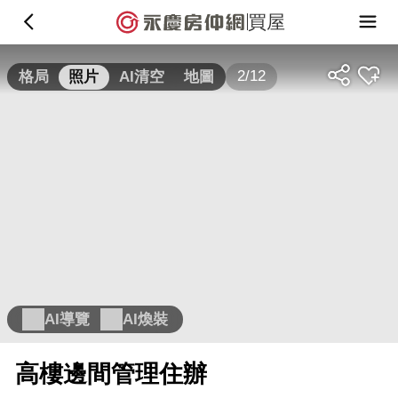
買屋
2/12
格局
照片
AI清空
地圖
AI導覽
AI煥裝
高樓邊間管理住辦