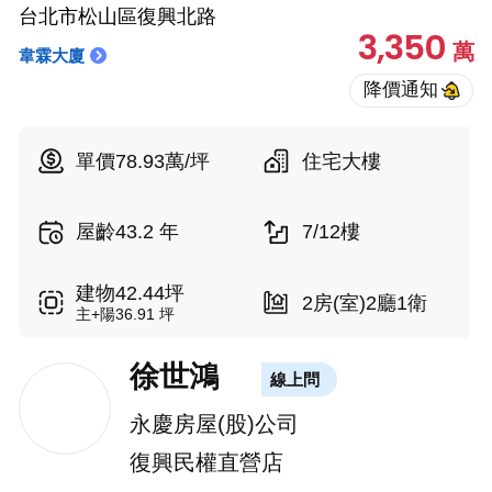
台北市松山區復興北路
3,350
萬
韋霖大廈
單價78.93萬/坪
住宅大樓
屋齡43.2 年
7/12樓
建物42.44坪
2房(室)2廳1衛
主+陽36.91 坪
徐世鴻
線上問
永慶房屋(股)公司
復興民權直營店