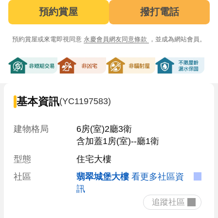
預約賞屋
撥打電話
預約賞屋或來電即視同意
永慶會員網友同意條款
，並成為網站會員。
非短期交易
非凶宅
非輻射屋
不限屋齡漏
基本資訊
(YC1197583)
建物格局
6房(室)2廳3衛

含加蓋1房(室)--廳1衛
型態
住宅大樓
社區
翡翠城堡大樓
看更多社區資
訊
 追蹤社區 