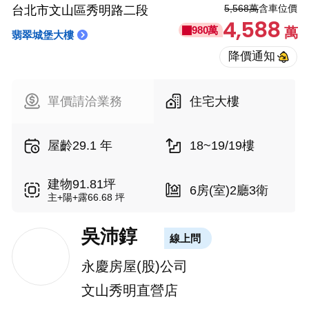
5,568萬
含車位價
台北市文山區秀明路二段
4,588
980萬
萬
翡翠城堡大樓
單價請洽業務
住宅大樓
屋齡29.1 年
18~19/19樓
建物91.81坪
6房(室)2廳3衛
主+陽+露66.68 坪
吳沛錞
線上問
永慶房屋(股)公司
文山秀明直營店