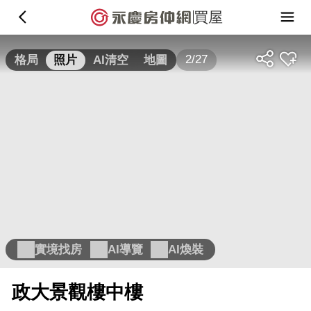
買屋
2/27
格局
照片
AI清空
地圖
實境找房
AI導覽
AI煥裝
政大景觀樓中樓