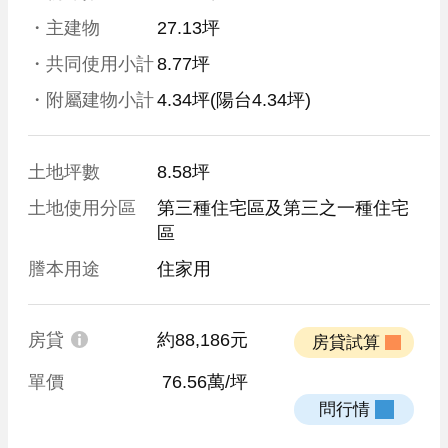
・主建物
27.13坪
・共同使用小計
8.77坪
・附屬建物小計
4.34坪
(陽台4.34坪)
土地坪數
8.58坪
土地使用分區
第三種住宅區及第三之一種住宅
區
謄本用途
住家用
房貸
約88,186元
 房貸試算 
單價
 76.56萬/坪
 問行情 