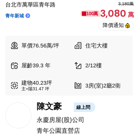
3,180萬
台北市萬華區青年路
3,080
100萬
萬
青年新城
單價76.56萬/坪
住宅大樓
屋齡39.3 年
2/12樓
建物40.23坪
3房(室)2廳2衛
主+陽31.47 坪
陳文豪
線上問
永慶房屋(股)公司
青年公園直營店