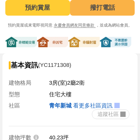
預約賞屋
撥打電話
預約賞屋或來電即視同意
永慶會員網友同意條款
，並成為網站會員。
非短期交易
非凶宅
非輻射屋
不限屋齡漏
基本資訊
(YC1171308)
建物格局
3房(室)2廳2衛
型態
住宅大樓
社區
青年新城
看更多社區資訊
 追蹤社區 
建物坪數
40.23坪