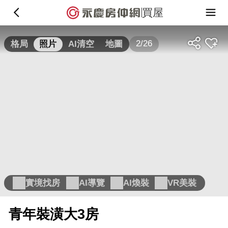
買屋
2/26
格局
照片
AI清空
地圖
實境找房
AI導覽
AI煥裝
VR美裝
青年裝潢大3房