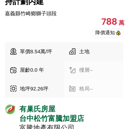
持計劃丙建
嘉義縣竹崎鄉獅子頭段
788
萬
單價8.54萬/坪
土地
屋齡0.0 年
樓層--
地坪92.26坪
格局--
有巢氏房屋
台中松竹富騰加盟店
富騰地產有限公司