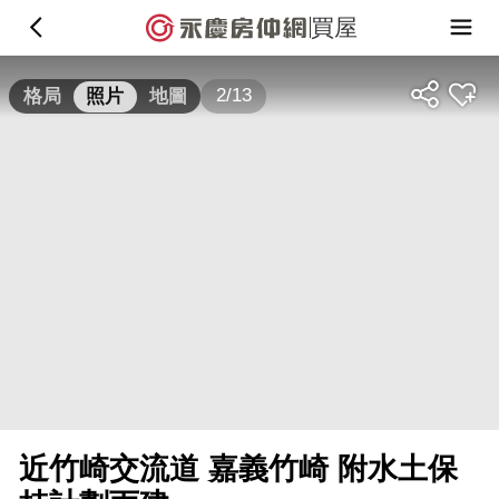
買屋
2/13
格局
照片
地圖
近竹崎交流道 嘉義竹崎 附水土保