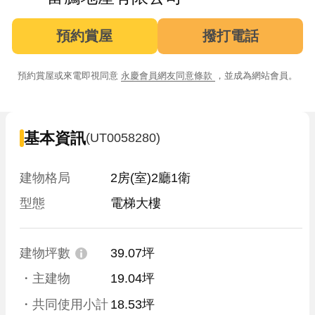
預約賞屋
撥打電話
預約賞屋或來電即視同意
永慶會員網友同意條款
，並成為網站會員。
基本資訊
(UT0058280)
建物格局
2房(室)2廳1衛
型態
電梯大樓
建物坪數
39.07坪
・主建物
19.04坪
・共同使用小計
18.53坪