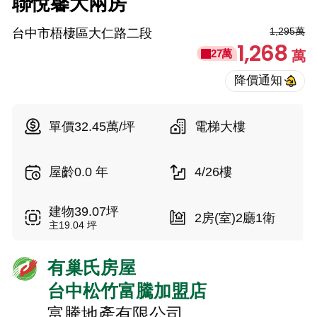
聯悅馨大兩房
1,295萬
台中市梧棲區大仁路二段
1,268
27萬
萬
單價32.45萬/坪
電梯大樓
屋齡0.0 年
4/26樓
建物39.07坪
2房(室)2廳1衛
主19.04 坪
有巢氏房屋
台中松竹富騰加盟店
富騰地產有限公司