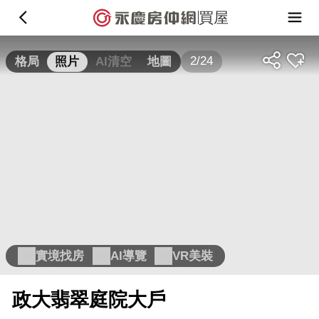
買屋
2/24
格局
照片
AI清空
地圖
實境找房
AI導覽
VR美裝
政大翡翠庭院大戶