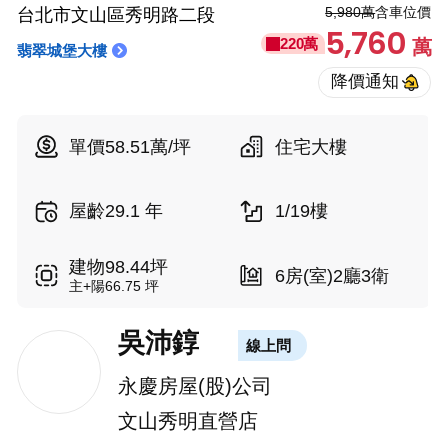
5,980萬
含車位價
台北市文山區秀明路二段
5,760
220萬
萬
翡翠城堡大樓
單價58.51萬/坪
住宅大樓
屋齡29.1 年
1/19樓
建物98.44坪
6房(室)2廳3衛
主+陽66.75 坪
吳沛錞
線上問
永慶房屋(股)公司
文山秀明直營店