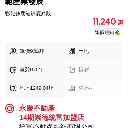
範產業發展
彰化縣鹿港鎮鹿昇段
11,240
萬
單價9萬/坪
土地
屋齡0.0 年
樓層--
地坪1249.04坪
格局--
永慶不動產
14期崇德統富加盟店
統富不動產經紀有限公司