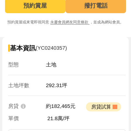
預約賞屋
撥打電話
預約賞屋或來電即視同意
永慶會員網友同意條款
，並成為網站會員。
基本資訊
(YC0240357)
型態
土地
土地坪數
292.31坪
房貸
約182,465元
 房貸試算 
單價
 21.8萬/坪