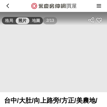
買屋
2/13
格局
照片
地圖
台中/大肚/向上路旁/方正/美農地/