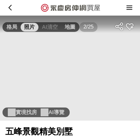
買屋
2/25
格局
照片
AI清空
地圖
實境找房
AI導覽
五峰景觀精美別墅