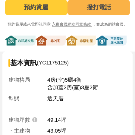
預約賞屋
撥打電話
預約賞屋或來電即視同意
永慶會員網友同意條款
，並成為網站會員。
非短期交易
非凶宅
非輻射屋
不限屋齡漏
基本資訊
(YC1175125)
建物格局
4房(室)5廳4衛

含加蓋2房(室)3廳2衛
型態
透天厝
建物坪數
49.14坪
・主建物
43.05坪