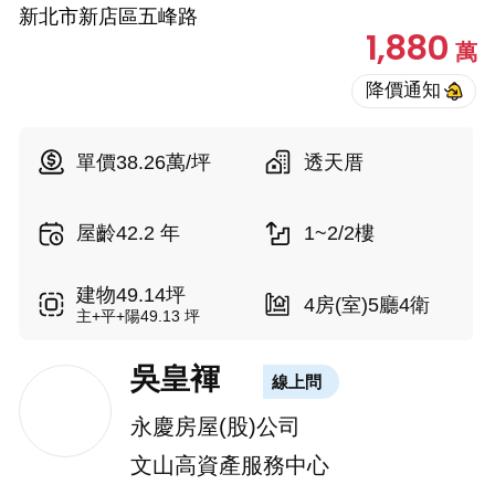
新北市新店區五峰路
1,880
萬
單價38.26萬/坪
透天厝
屋齡42.2 年
1~2/2樓
建物49.14坪
4房(室)5廳4衛
主+平+陽49.13 坪
吳皇褌
線上問
永慶房屋(股)公司
文山高資產服務中心