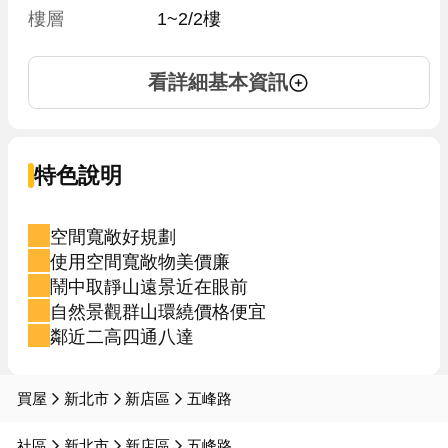
樓層
1~2/2樓
看詳細基本資訊
特色說明
空間寬敞好規劃
使用空間寬敞物美價廉
鬧中取靜山遠景近在眼前
自然景觀群山環繞價格便宜
鄰近二高四通八達
買屋
新北市
新店區
五峰路
社區
新北市
新店區
五峰路