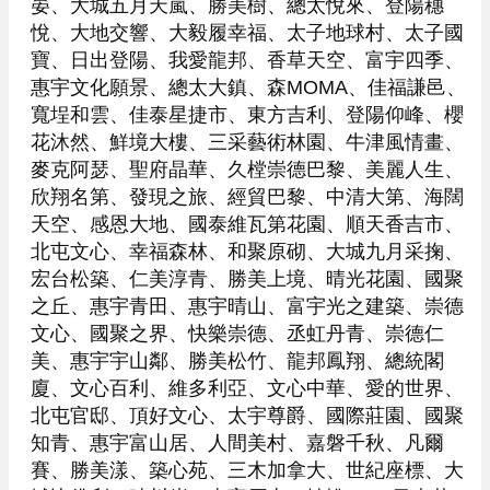
晏、大城五月天嵐、勝美樹、總太悅來、登陽穗
悅、大地交響、大毅履幸福、太子地球村、太子國
寶、日出登陽、我愛龍邦、香草天空、富宇四季、
惠宇文化願景、總太大鎮、森MOMA、佳福謙邑、
寬埕和雲、佳泰星捷市、東方吉利、登陽仰峰、櫻
花沐然、鮮境大樓、三采藝術林園、牛津風情畫、
麥克阿瑟、聖府晶華、久樘崇德巴黎、美麗人生、
欣翔名第、發現之旅、經貿巴黎、中清大第、海闊
天空、感恩大地、國泰維瓦第花園、順天香吉市、
北屯文心、幸福森林、和聚原砌、大城九月采掬、
宏台松築、仁美淳青、勝美上境、晴光花園、國聚
之丘、惠宇青田、惠宇晴山、富宇光之建築、崇德
文心、國聚之界、快樂崇德、丞虹丹青、崇德仁
美、惠宇宇山鄰、勝美松竹、龍邦鳳翔、總統閣
廈、文心百利、維多利亞、文心中華、愛的世界、
北屯官邸、頂好文心、太宇尊爵、國際莊園、國聚
知青、惠宇富山居、人間美村、嘉磐千秋、凡爾
賽、勝美漾、築心苑、三木加拿大、世紀座標、大