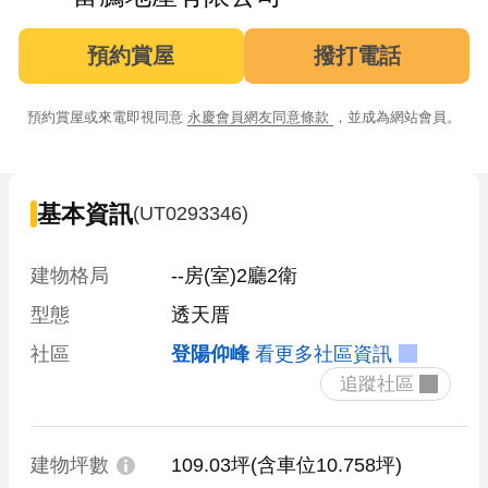
預約賞屋
撥打電話
預約賞屋或來電即視同意
永慶會員網友同意條款
，並成為網站會員。
基本資訊
(UT0293346)
建物格局
--房(室)2廳2衛
型態
透天厝
社區
登陽仰峰
看更多社區資訊
 追蹤社區 
建物坪數
109.03坪
(含車位10.758坪)