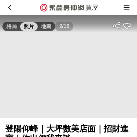
買屋
2/16
格局
照片
地圖
登陽仰峰｜大坪數美店面｜招財進