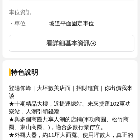
車位資訊
・車位
坡道平面固定車位
看詳細基本資訊
特色說明
登陽仰峰｜大坪數美店面｜招財進寶｜你出價我來
談

★十期精品大樓，近捷運總站、未來捷運102軍功
寮站，人潮引領錢潮。

★與多個商圈共享人潮的店鋪(軍功商圈、松竹商
圈、東山商圈、)，適合多數行業佇立。

★外觀大器，約11坪大面寬、使用坪數大，真正的