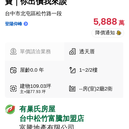
寶｜你出價我來談
台中市北屯區松竹路一段
5,888
萬
登陽仰峰
單價請洽業務
透天厝
屋齡0.0 年
1~2/2樓
建物109.03坪
--房(室)2廳2衛
主+陽77.93 坪
有巢氏房屋
台中松竹富騰加盟店
富騰地產有限公司