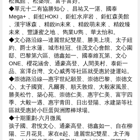
松風館 、松築瓚、富宇富好。

◆單元十二有協勝知心 、昌祐又一湛、國泰
Mega+ 、鉅虹HOKI 、鉅虹水岸岩 、鉅虹森美館 
、漢宇琢森 、精銳in未來 、精銳萌未來 、精銳臻
未來 、豐謙蜜之地 、雋業U雋 、華太怡和。

◆文心路沿線—達麗世紀雙星、勝美上境、太子紐
約、爵士水蓮、城市桂冠、佳茂文心會館、文心園
邸、巴黎第六區、德鑫如一、國泰維瓦第、文心
ONE、櫻花涵舍、通豪高登、人間美村、泰鉅一
品、富澤台灣、文心威秀等社區就受惠於捷運站。

◆崇德路沿線—惠宇世紀願景、崇德巴黎、崇德文
心、太子國寶、凡爾賽、順天敦煌、大毅家風景、
勝美松竹、築心苑、崇德仁美、惠宇仁美、富宇四
季、大毅一遇、惠宇青田、日出登陽、水建築等社
區就受惠於小巨蛋與洲際棒球場。

◆十期重劃-六月微風

孩子國、君悅文心、通豪高登、德鑫如一、自在柳
陽、三月花見、家在e起、達麗世紀雙星、太子海