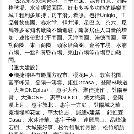
    包括洲際娛樂商城、台中巨蛋、漢神百貨、洲際
棒球場、水湳經貿園區、好市多等多功能的娛樂商
城工程利多加持，房市潛力看漲。包括Uniqlo、王
品餐飲集團、春水堂、輕井澤、星巴克、茶六、屋
馬等多家知名廠商不斷進駐，隨著居住人口量的增
加，連接帶動北平商圈、天津商圈、崇德商圈、軍
功商圈、東山商圈、頭家厝商圈、金谷市場、水湳
市場、一點利黃昏市場、東山市場等市場更加熱
鬧。

【重大建設】

◆機捷特區有勝麗方程市、櫻花巨人、敦富花園、
富宇峰景、登陽一溪雲、鉅虹Gcasa 、登陽林映道 
、大漁ONEplus+ 、惠宇大容、聚佳捷作 、登陽春
賞 、大漁ONE 、惠宇GOOD 、總太織築 、登陽
溪上月 、惠宇敦北 、惠宇一方庭 、登陽城之華 、
寬埕埕和花園 、華太怡居 、誠總v建築 、鉅虹森
Casa 、水沐清華、惠宇千曦 、達麗居山、昂峰謙
若樹 、大城樂好事、松竹領航竹月館 、松竹領航