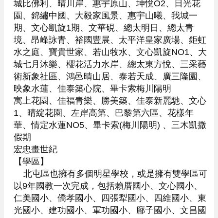
城比佛利、晴川岸、惠宇原山、坤悅O2、日光花
園、錦繡中國、大毅家風景、惠宇山曦、我城一
期、文心凱旋1期、文華硯、總太明日、總太青
境、昂峰詠青、裕國豐展、太平洋皇家廣場、鉅虹
水之庭、寶貴世家、若山牧水、文心凱旋NO1、大
城七月沐樂、櫻花活力水岸、總太東方悅、三采藝
術新象社區、鴻邑晴山居、泰若天成、廣三隆園、
映象水蓮、佳泰築心院、畢卡索梅川陽明

寓上花園、佳福青樂、勝美築、佳泰新麗馳、文心
1、晴綻花園、左岸高第、巴黎第六區、花樣年
華、情定水蓮NO5、畢卡索(梅川陽明) 、三木凱撒
假期

宏忠畫世紀

【學區】

    北屯區也擁有多個明星學校，或是擁有雙學區可
以9年國教一次完成，包括賴厝國小、文心國小、
仁美國小、僑孝國小、四張犁國小、四維國小、東
光國小、建功國小、軍功國小、廍子國小、文昌國