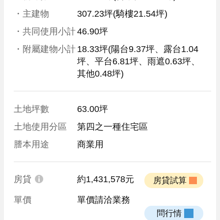
・主建物
307.23坪(騎樓21.54坪)
・共同使用小計
46.90坪
・附屬建物小計
18.33坪
(陽台9.37坪、露台1.04
坪、平台6.81坪、雨遮0.63坪、
其他0.48坪)
土地坪數
63.00坪
土地使用分區
第四之一種住宅區
謄本用途
商業用
房貸
約1,431,578元
 房貸試算 
單價
單價請洽業務
 問行情 