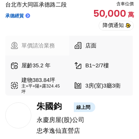
含車位價
台北市大同區承德路二段
50,000
萬
承德經貿
單價請洽業務
店面
屋齡35.2 年
B1~2/7樓
建物383.84坪
3房(室)3廳3衛
主+平+陽+露324.45
坪
朱國鈞
線上問
永慶房屋(股)公司
忠孝逸仙直營店