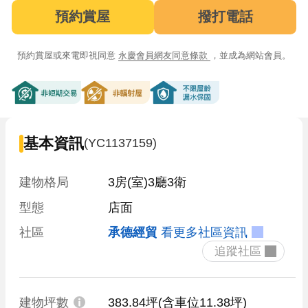
預約賞屋
撥打電話
預約賞屋或來電即視同意
永慶會員網友同意條款
，並成為網站會員。
非短期交易
非輻射屋
不限屋齡漏水保固
基本資訊
(YC1137159)
建物格局
3房(室)3廳3衛
型態
店面
社區
承德經貿
看更多社區資訊
 追蹤社區 
建物坪數
383.84坪
(含車位11.38坪)