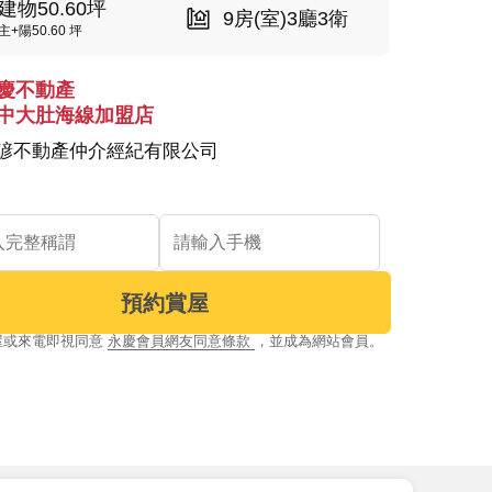
建物50.60坪
9房(室)3廳3衛
主+陽50.60 坪
慶不動產
中大肚海線加盟店
諺不動產仲介經紀有限公司
預約賞屋
屋或來電即視同意
永慶會員網友同意條款
，並成為網站會員。