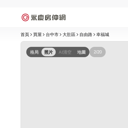
首頁
買屋
台中市
大肚區
自由路
幸福城
2/20
格局
照片
AI清空
地圖