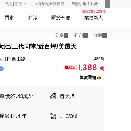
登入 | 註冊
i+智慧創新體驗館
加盟永慶不動產
保障6萬x12個月
門市
知識
關於永慶
業務新人
分享
列印
收藏
大肚/三代同堂/近百坪/美透天
大肚區自由路
1,480萬
1,388
92萬
萬
單價27.43萬/坪
透天厝
屋齡14.4 年
1~3/3樓