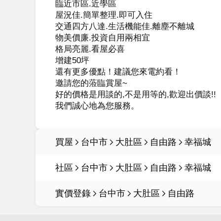
臨近市區.近學區

屋況佳.簡單整理.即可入住

交通四方八達.生活機能佳.離塵不離城

物美價廉.投資自用兩相宜

格局亮麗.看屋必喜

增建50坪

還有更多優點！建議您來電約看！

邀請您的蒞臨賞屋~

好的價格是用談的,不是用等的,歡迎出價談!!

買屋
台中市
大肚區
自由路
幸福城
社區
台中市
大肚區
自由路
幸福城
實價登錄
台中市
大肚區
自由路