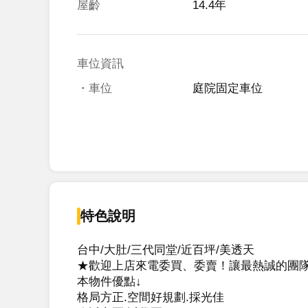
屋齡
14.4年
車位資訊
・車位
庭院固定車位
特色說明
台中/大肚/三代同堂/近百坪/美透天

★歡迎上店來電委買、委賣！讓最熱誠的團隊
本物件優點↓

格局方正.空間好規劃.採光佳
