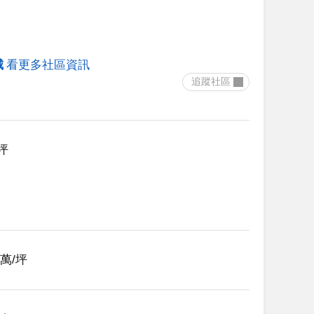
城
看更多社區資訊
 追蹤社區 
1坪
43萬/坪