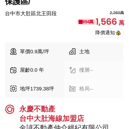
保護區/
2,260萬
台中市大肚區北王田段
1,566
694萬
萬
單價0.9萬/坪
土地
屋齡0.0 年
樓層--
地坪1739.38坪
格局--
永慶不動產
台中大肚海線加盟店
金諺不動產仲介經紀有限公司