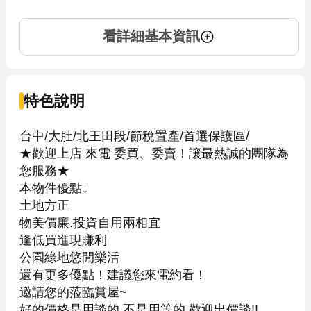
看詳細基本資訊
特色說明
台中/大肚/北王田段/節稅置產/首選保護區/

★歡迎上店 來電 委買、委賣！讓最熱誠的團隊為
您服務★

本物件優點↓

土地方正

物美價廉.投資自用兩相宜

逢低買進現賺利

公園綠地悠閒樂活

還有更多優點！建議您來電約看！

邀請您的蒞臨賞屋~

好的價格是用談的,不是用等的,歡迎出價談!!
