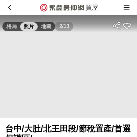
買屋
2/13
格局
照片
地圖
台中/大肚/北王田段/節稅置產/首選