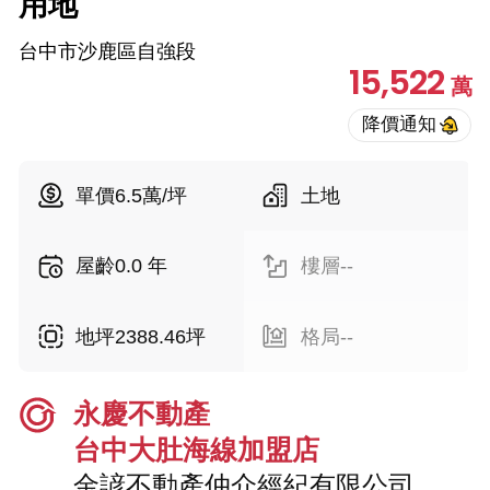
用地
台中市沙鹿區自強段
15,522
萬
單價6.5萬/坪
土地
屋齡0.0 年
樓層--
地坪2388.46坪
格局--
永慶不動產
台中大肚海線加盟店
金諺不動產仲介經紀有限公司