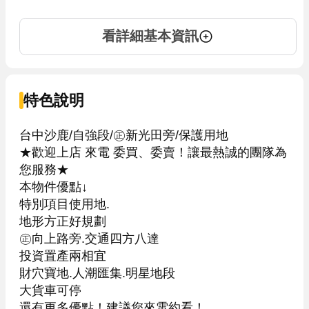
看詳細基本資訊
特色說明
台中沙鹿/自強段/㊣新光田旁/保護用地

★歡迎上店 來電 委買、委賣！讓最熱誠的團隊為
您服務★

本物件優點↓

特別項目使用地.

地形方正好規劃

㊣向上路旁.交通四方八達

投資置產兩相宜

財穴寶地.人潮匯集.明星地段

大貨車可停

還有更多優點！建議您來電約看！
