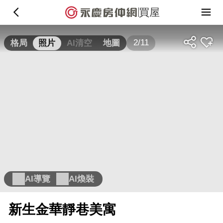
買屋
2/11
格局
照片
AI清空
地圖
AI導覽
AI煥裝
新生金華靜巷美寓