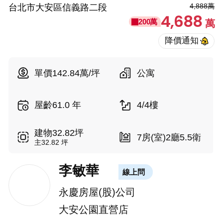
4,888萬
台北市大安區信義路二段
4,688
200萬
萬
單價142.84萬/坪
公寓
屋齡61.0 年
4/4樓
建物32.82坪
7房(室)2廳5.5衛
主32.82 坪
李敏華
線上問
永慶房屋(股)公司
大安公園直營店