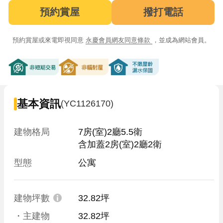
預約賞屋
撥打電話
預約賞屋或來電即視同意
永慶會員網友同意條款
，並成為網站會員。
非短期交易
非輻射屋
不限屋齡漏水保固
基本資訊
(YC1126170)
建物格局
7房(室)2廳5.5衛

含加蓋2房(室)2廳2衛
型態
公寓
建物坪數
32.82坪
・主建物
32.82坪