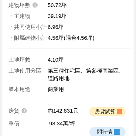
建物坪數
50.72坪
・主建物
39.19坪
・共同使用小計
6.96坪
・附屬建物小計
4.56坪
(陽台4.56坪)
土地坪數
4.10坪
土地使用分區
第三種住宅區、第參種商業區、
道路用地
謄本用途
商業用
房貸
約142,831元
 房貸試算 
單價
 98.34萬/坪
 問行情 