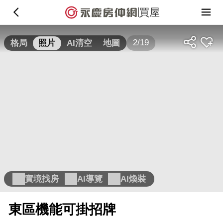
買屋
2/19
格局
照片
AI清空
地圖
實境找房
AI導覽
AI煥裝
東區機能可掛招牌