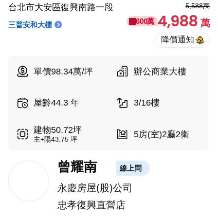
5,588萬
台北市大安區復興南路一段
4,988
600萬
萬
三普安和大樓
單價98.34萬/坪
辦公商業大樓
屋齡44.3 年
3/16樓
建物50.72坪
5房(室)2廳2衛
主+陽43.75 坪
曾耀南
線上問
永慶房屋(股)公司
忠孝復興直營店