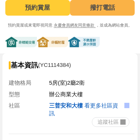
預約賞屋
撥打電話
預約賞屋或來電即視同意
永慶會員網友同意條款
，並成為網站會員。
非短期交易
非輻射屋
不限屋齡漏水保固
基本資訊
(YC1114384)
建物格局
5房(室)2廳2衛
型態
辦公商業大樓
社區
三普安和大樓
看更多社區資
訊
 追蹤社區 