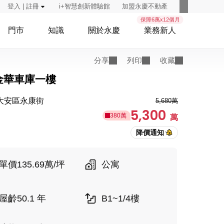
登入 | 註冊
i+智慧創新體驗館
加盟永慶不動產
保障6萬x12個月
門市
知識
關於永慶
業務新人
分享
列印
收藏
金華車庫一樓
大安區永康街
5,680萬
5,300
380萬
萬
單價135.69萬/坪
公寓
屋齡50.1 年
B1~1/4樓