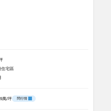
7坪
種住宅區
用
.69萬/坪
 問行情 