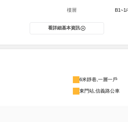
樓層
B1~1
看詳細基本資訊
6米靜巷,一層一戶
東門站,信義路公車