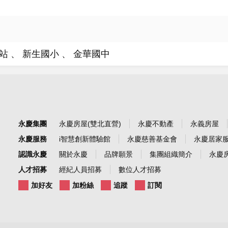
園站
新生國小
金華國中
永慶集團
永慶房屋(雙北直營)
永慶不動產
永義房屋
永慶服務
i智慧創新體驗館
永慶慈善基金會
永慶居家
認識永慶
關於永慶
品牌願景
集團組織簡介
永慶房
人才招募
經紀人員招募
數位人才招募
加好友
加粉絲
追蹤
訂閱