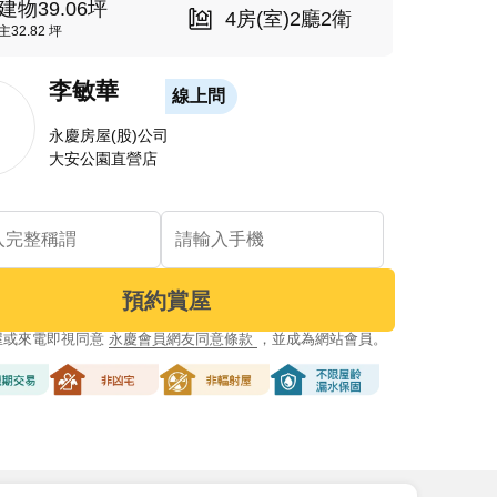
建物39.06坪
4房(室)2廳2衛
主32.82 坪
李敏華
線上問
永慶房屋(股)公司
大安公園直營店
預約賞屋
屋或來電即視同意
永慶會員網友同意條款
，並成為網站會員。
交易
非凶宅
非輻射屋
不限屋齡漏水保固