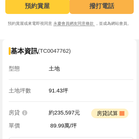
預約賞屋
撥打電話
預約賞屋或來電即視同意
永慶會員網友同意條款
，並成為網站會員。
基本資訊
(TC0047762)
型態
土地
土地坪數
91.43坪
房貸
約235,597元
 房貸試算 
單價
 89.99萬/坪