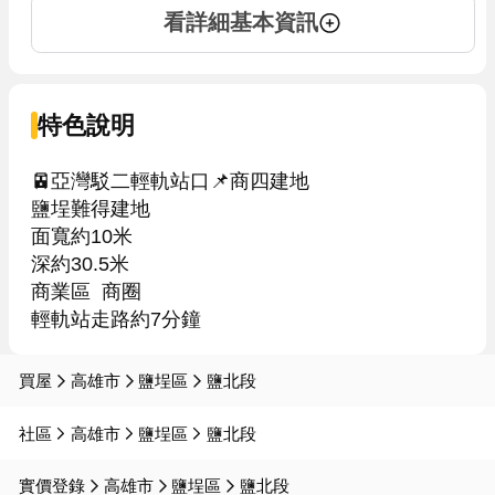
看詳細基本資訊
特色說明
🚈亞灣駁二輕軌站口📌商四建地

鹽埕難得建地

面寬約10米

深約30.5米

商業區  商圈

輕軌站走路約7分鐘
買屋
高雄市
鹽埕區
鹽北段
社區
高雄市
鹽埕區
鹽北段
實價登錄
高雄市
鹽埕區
鹽北段