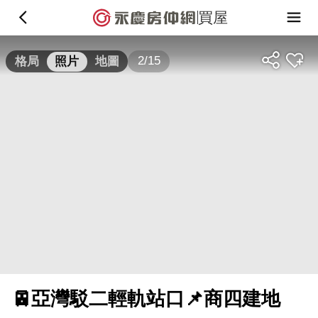
買屋
2/15
格局
照片
地圖
🚈亞灣駁二輕軌站口📌商四建地