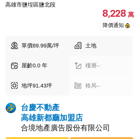
高雄市鹽埕區鹽北段
8,228
萬
單價89.99萬/坪
土地
屋齡0.0 年
樓層--
地坪91.43坪
格局--
台慶不動產
高雄新都廳加盟店
合境地產廣告股份有限公司