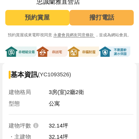
忠誠蘭雅直營店
預約賞屋
撥打電話
預約賞屋或來電即視同意
永慶會員網友同意條款
，並成為網站會員。
非短期交易
非凶宅
非輻射屋
不限屋齡漏
基本資訊
(YC1093526)
建物格局
3房(室)2廳2衛
型態
公寓
建物坪數
32.14坪
・主建物
32.14坪