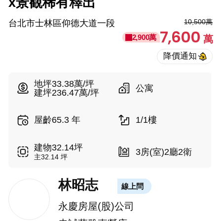
x景觀稀有釋出
10,500萬
台北市士林區仰德大道一段
7,600
2,900萬
萬
地坪33.38萬/坪
公寓
建坪236.47萬/坪
屋齡65.3 年
1/1樓
建物32.14坪
3房(室)2廳2衛
主32.14 坪
林昭志
線上問
永慶房屋(股)公司