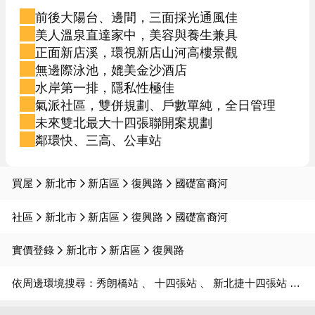
前後大陽台、邊間，三面採光通風佳
美人溫泉直達家中，美容與養生兼具
正面新店溪，環視新店山河高樓景觀
無邊際泳池，媲美金沙酒店
水岸第一排，隱私性極佳
氣派社區，雙併規劃、戶數單純，全日管理
未來雙北最大十四張聯開案規劃
鄰環快、三高、公車站
買屋
新北市
新店區
復興路
國礎富裔河
社區
新北市
新店區
復興路
國礎富裔河
實價登錄
新北市
新店區
復興路
依周邊環境搜尋：
秀朗橋站
十四張站
新北捷十四張站
大