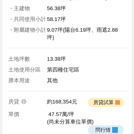
・主建物
56.38坪
・共同使用小計
58.17坪
・附屬建物小計
9.07坪
(陽台6.19坪、雨遮2.88
坪)
土地坪數
13.38坪
土地使用分區
第四種住宅區
謄本用途
其他
房貸
約168,354元
 房貸試算 
單價
 47.57萬/坪
(尚未分算車位單價)
 問行情 