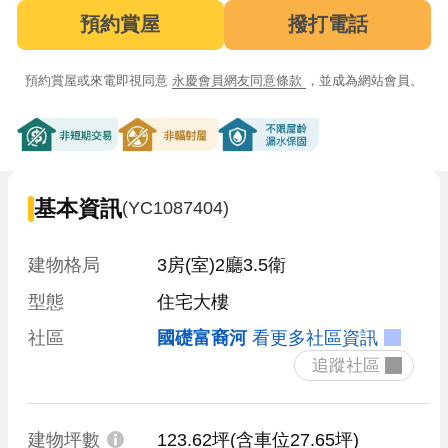
預約賞屋
撥打電話
預約賞屋或來電即視同意
永慶會員網友同意條款
，並成為網站會員。
非短期交易
非輻射屋
不限屋齡漏水保固
基本資訊
(YC1087404)
建物格局
3房(室)2廳3.5衛
型態
住宅大樓
社區
國礎富裔河
看更多社區資訊
 追蹤社區 
建物坪數
123.62坪
(含車位27.65坪)