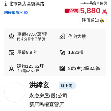
6,188萬
含車位價
新北市新店區復興路
5,880
308萬
萬
國礎富裔河
單價47.57萬/坪
住宅大樓
尚未分算車位單價
屋齡9.9 年
13/23樓
建物123.62坪
3房(室)2廳3.5衛
主+陽62.57 坪
洪緯玄
線上問
永慶房屋(股)公司
新店民權直營店