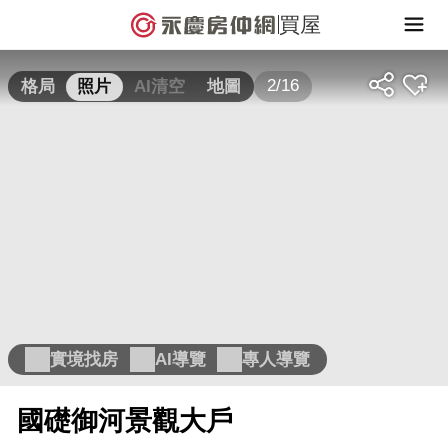
買屋
2/16
格局
照片
AI清空
地圖
實境找房
AI導覽
專人導覽
國礎御河景觀大戶