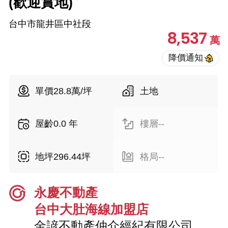
(歡迎賞地)
台中市龍井區中社段
8,537
萬
單價28.8萬/坪
土地
屋齡0.0 年
樓層--
地坪296.44坪
格局--
永慶不動產
台中大肚海線加盟店
金諺不動產仲介經紀有限公司