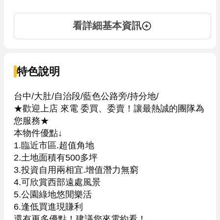
看詳細基本資訊
特色說明
台中/大肚/自治段/藍色公路旁/持分地/

★歡迎上店 來電 委買、委賣！讓最熱誠的團隊為
您服務★

本物件優點↓

1.臨近市區.超值角地

2.土地面積有500多坪

3.投資自用兩相宜.增值潛力無窮

4.可欣賞西部遠處風景

5.公園綠地悠閒樂活

6.逢低買進現賺利

還有更多優點！建議您來電約看！
