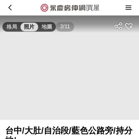
買屋
2/11
格局
照片
地圖
台中/大肚/自治段/藍色公路旁/持分