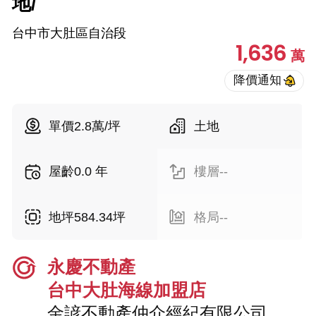
地/
台中市大肚區自治段
1,636
萬
單價2.8萬/坪
土地
屋齡0.0 年
樓層--
地坪584.34坪
格局--
永慶不動產
台中大肚海線加盟店
金諺不動產仲介經紀有限公司