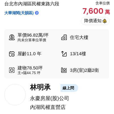
含車位價
台北市內湖區民權東路六段
7,600
萬
大華湖閱(天韻區)
單價96.82萬/坪
住宅大樓
尚未分算車位單價
屋齡11.0 年
13/14樓
建物78.50坪
3房(室)2廳2衛
主+陽44.75 坪
林明承
線上問
永慶房屋(股)公司
內湖民權直營店