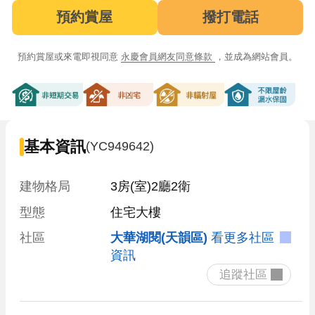
預約賞屋
撥打電話
預約賞屋或來電即視同意
永慶會員網友同意條款
，並成為網站會員。
非短期交易
非凶宅
非輻射屋
不限屋齡漏
基本資訊
(YC949642)
建物格局
3房(室)2廳2衛
型態
住宅大樓
社區
大華湖閱(天韻區)
看更多社區
資訊
 追蹤社區 