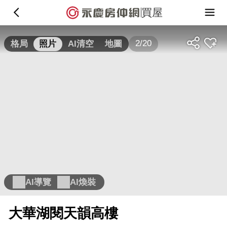
買屋
2/20
格局
照片
AI清空
地圖
AI導覽
AI煥裝
大華湖閱天韻高樓