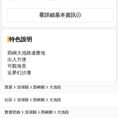
看詳細基本資訊
特色說明
西嶼大池路邊農地

出入方便

可觀海景

近夢幻沙灘
買屋
澎湖縣
西嶼鄉
大池段
社區
澎湖縣
西嶼鄉
大池段
實價登錄
澎湖縣
西嶼鄉
大池段