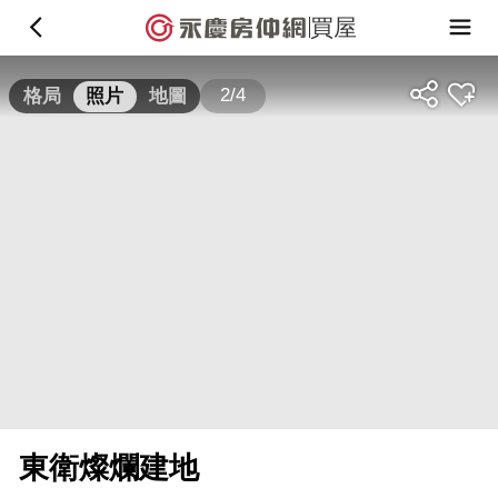
買屋
2/4
格局
照片
地圖
東衛燦爛建地