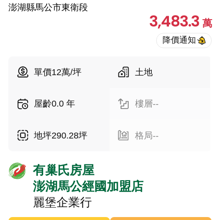
澎湖縣馬公市東衛段
3,483.3
萬
單價12萬/坪
土地
屋齡0.0 年
樓層--
地坪290.28坪
格局--
有巢氏房屋
澎湖馬公經國加盟店
麗堡企業行